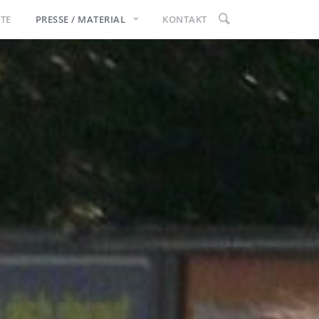

TTE
PRESSE / MATERIAL
KONTAKT